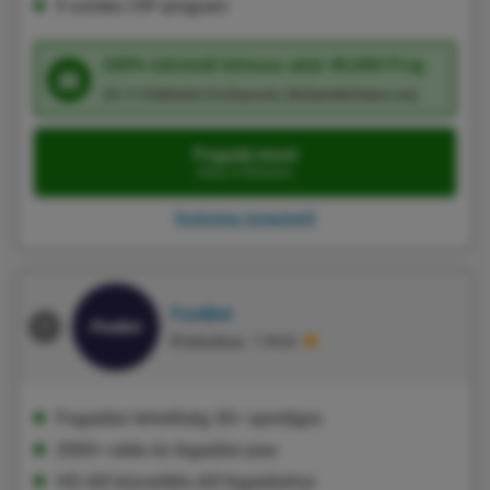
5 szintes VIP-program
100% üdvözlő bónusz akár 40,000 Ft-ig
18+ F. Feltételek érvényesek, BeGambleAware.org
Fogadj most
Irány a Golisimo
Golisimo Ismertető
FunBet
Értékelése: 7.8/10
Fogadási lehetőség 30+ sportágra
2000+ odds és fogadási piac
HD élő közvetítés élő fogadáshoz