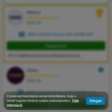
3
BetScore
8.10 / 10
100% üdvözlő bónusz akár 40,000 HUF
Fogadj most
18+ F. Feltételek érvényesek, BeGambleAware.org
4
Slotoro
8.00 / 10
250% üdvözlő bónusz akár 210,000 Ft-ig
Cookie-kat használunk annak biztosítására, hogy a
Elfogad
lehető legjobb élményt nyújtsa weboldalunkon.
Több
Fogadj most
információ
.