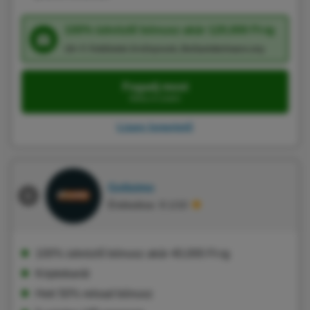
100% üdvözlő bónusz akár 120,000 Ft-ig
18+ F. Feltételek érvényesek, BeGambleAware.org
Fogadj most
Irány a Lizaro
Lizaro Ismertető
Golisimo
Értékelése: 8.1/10
100% üdvözlő bónusz akár 40,000 Ft-ig
Kriptobarát
Heti 50% reload bónusz