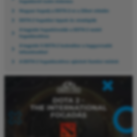
fogadásról tudni érdemes
Hogyan fogadj a DOTA 2-re a 22bet oldalán
DOTA 2 fogadási tippek és stratégiák
A legjobb fogadóirodák a DOTA 2 mobil
fogadásokhoz
A legjobb 5 DOTA 2 bukméker a leggyorsabb
kifizetésekkel
A DOTA 2 fogadásokhoz ajánlott fizetési módok