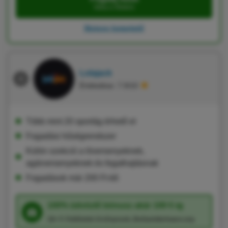
Irány a Slotoro
Slotoro Ismertető
Lolajack
Értékelése: 7.9/10
Több mint 20 sportág érhető el
Fogadási hűségrendszer
Külön szekció a lóversenyeknek,
agárversenyeknek és fogathajtásnak
Fogadások már 200 Ft-tól
100% üdvözlő bónusz akár 100 €-ig
18+ F. Feltételek érvényesek, BeGambleAware.org