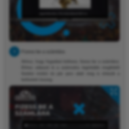
Fizess be a számlára
Ahhoz, hogy fogadást köthess, fizess be a számlára.
Ehhez válaszd ki a számodra leginkább megfelelő
fizetési módot és pár perc alatt meg is érkezik a
befizetett összeg.