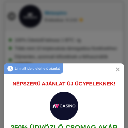
Metaspins
Értékelése: 8.1/10
100% Üdvözlő bónusz 1 BTC -ig
Több mint 10 kriptovaluta támogatása fizetésekhez
Díjmentes, azonnali kifizetések a felhasználók
számára
Limitált ideig elérhető ajánlat
VIP jutalmak cashbackkel és bónuszokkal
NÉPSZERŰ AJÁNLAT ÚJ ÜGYFELEKNEK!
100% Üdvözlő bónusz 1 BTC -ig
18+ F. Feltételek érvényesek, BeGambleAware.org
Fogadj most
Irány a Metaspins
250% ÜDVÖZLŐ CSOMAG AKÁR
Metaspins Ismertető