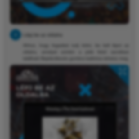
Lépj be az oldalra
Ahhoz, hogy fogadást tudj kötni, be kell lépni az
oldalra, amelyet szintén a jobb felső sarokban
található Bejelentkezés gombra kattintva tehetsz meg.