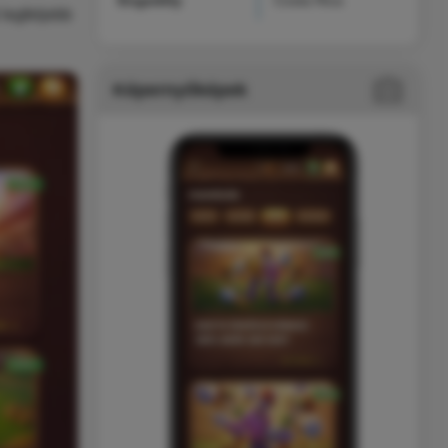
Engedély
Costa Rica
 legfeljebb
Képernyőképek