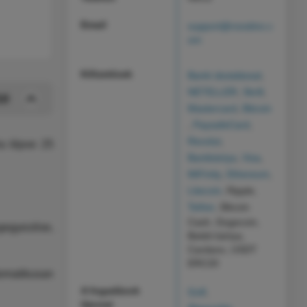
Email
support@roostino.c
om
Kifizetések
Banki átutalással
,
NETELLER
,
Skrill
,
10
Mastercard
,
Bitcoin
,
PaysafeCard
,
Revolut
,
ra lépve 25
Bankkártya
,
Visa
,
MiFinity
,
Ethereum
,
Litecoin
, Ripple,
Tether
, Bitcoin
Cash, Dogecoin,
egegyezése,
Betéti kártya,
Cardano, USDT
ERC20
tomatikusan
A fogadások
Golf
,
típusai