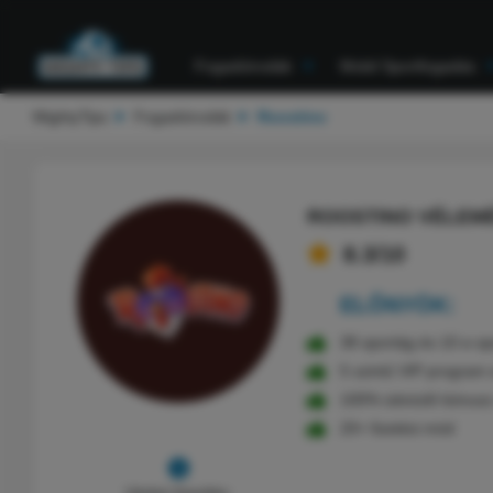
Fogadóirodák
Mobil Sportfogadás
MightyTips
Fogadóirodák
Roostino
ROOSTINO VÉLEMÉ
8.3/10
ELŐNYÖK:
38 sportág és 10 e-sp
5 szintű VIP program 
100% üdvözlő bónusz
20+ fizetési mód
Utolsó frissítés: