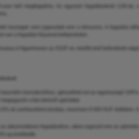
6-szor kell megfogadnia. Az egyszeri fogadásoknál 2,00-ás, 
nia.
etett összegek nem jogosultak erre a bónuszra. A fogadási idős
d van a fogadási folyamat befejezésére.
vassa el figyelmesen az ÁSZF-et, mielőtt első befizetését végre
obbakat!
e használni tranzakcióihoz, igényelheti ezt az egyösszegű 100%
megegyezik a fiat üdvözlő ajánlattal.
 10%-át cashbackként jóváírja, maximum 8 000 HUF értékben. A
az akkumulátoros fogadásához, akkor jogosult erre az ajánlatra
0%-ig emelkedik.