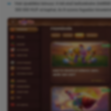
Heti újratöltési bónusz: A hét első befizetésére (hétfő
300 000 HUF-ot kaphat, és 8-szoros fogadási követelm