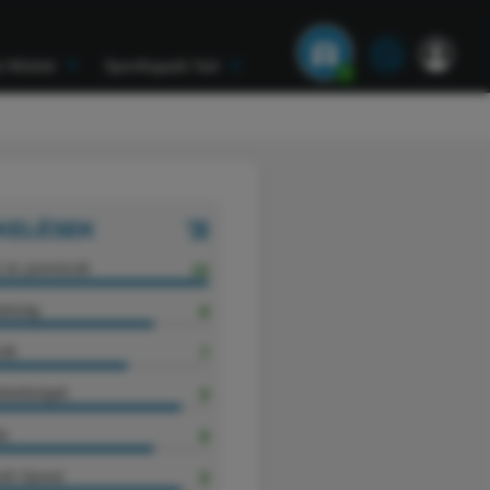
si Módok
Sportfogadó Suli
1
KELÉSEK
 és promóciók
10
atóság
8
iók
7
lehetőségek
9
ás
8
ok típusai
9