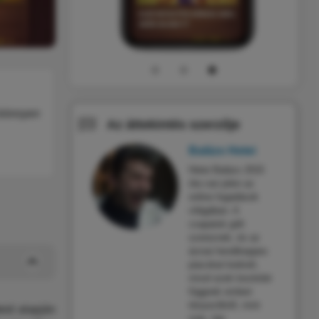
 könnyen
Az áttekintés szerzője
Balázs Hetei
Hetei Balázs 2015
óta van jelen az
online fogadások
világában. A
csapatok gólt
szereznek, és az
ázsiai hendikeppes
piacokat kedveli,
mivel ezek kevésbé
függnek emberi
tényezőktől, mint
eid alapján
más, bár