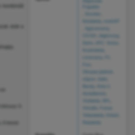
Átigazolás
a kombinált
Fogadás
,
Snooker
,
Kézilabda
,
motoGP
zak alatt a
,
Agárverseny
,
CS:GO
,
Jégkorong
,
Darts
,
UFC
,
Tenisz
,
hajtja.
Kosárlabda
,
Lóverseny
,
F1
,
Foci
,
Olimpiai játékok
,
eSport
,
Sakk
,
Bandy
,
Dota 2
,
-os
Asztalitenisz
,
Vízilabda
,
NFL
,
 bónusz 3-
Virtuális
,
Futsal
,
Tollaslabda
,
Krikett
,
Röplabda
. A boost