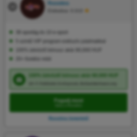
Roostino
Értékelése: 8.3/10
38 sportág és 10 e-sport
5 szintű VIP program exkluzív jutalmakkal
100% üdvözlő bónusz akár 80,000 HUF
20+ fizetési mód
100% üdvözlő bónusz akár 80,000 HUF
18+ F. Feltételek érvényesek, BeGambleAware.org
Fogadj most
Irány a Roostino
Roostino Ismertető