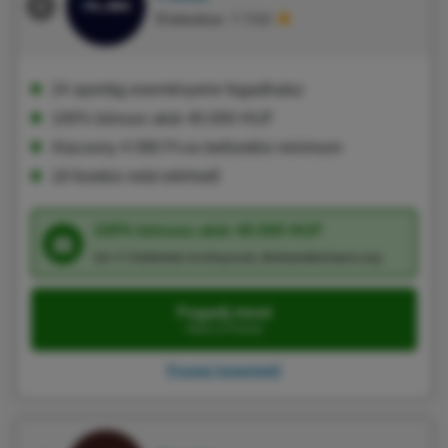
Értékelése: 7.7/10
24 sportág eseményeire fogadhatsz
100% bónusz akár 40.000 HUF
Alacsony 4 090 Ft-os befizetési minimum
18 fizetési mód elérhető
100% bónusz akár 40.000 HUF
18+ F. Feltételek érvényesek, BeGambleAware.org
Fogadj most
Irány a Frumzi
Frumzi Ismertető