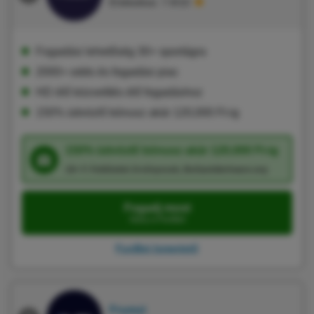
Értékelése: 7.8/10
Fogadási lehetőség 30+ sportágra
2000+ odds és fogadási piac
HD élő közvetítés élő fogadáshoz
150% üdvözlő bónusz akár 120,000 Ft-ig
150% üdvözlő bónusz akár 120,000 Ft-ig
18+ F. Feltételek érvényesek, BeGambleAware.org
Fogadj most
Irány a FunBet
FunBet Ismertető
Frumzi