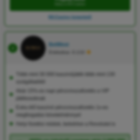
Irány a NV.Casino
NV.Casino Ismertető
BetWest
Értékelése: 8.1/10
Több mint 30 000 kaszinójáték több mint 130
szolgáltatótól
Akár 15%-os napi pénzvisszafizetés a VIP
játékosoknak
Extra élő kaszinó pénzvisszafizetés 1x-es
megforgatási követelménnyel
Helyi fizetési módok, beleértve a Revolutot is