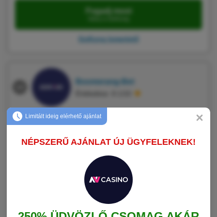
Fogadj most
Irány a GoKong
GoKong Ismertető
Boomerang-Bet
Értékelése: 8.1/10
Limitált ideig elérhető ajánlat
4000+ sportfogadási esemény
NÉPSZERŰ AJÁNLAT ÚJ ÜGYFELEKNEK!
40+ fogadható sportág
Kifizetés akár 1,9 millió forintig
24/7 magyar ügyfélszolgálat
100% Üdvözlő bónusz 40.000 HUF
18+ F. Feltételek érvényesek, BeGambleAware.org
250% ÜDVÖZLŐ CSOMAG AKÁR