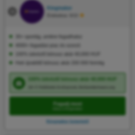
Kingmaker
Értékelése: 8/10
30+ sportág, amikre fogadhatsz
4000+ fogadási piac és szorzó
100% üdvözlő bónusz akár 40,000 HUF
Heti újratöltő bónusz akár 200 000 forintig
100% üdvözlő bónusz akár 40,000 HUF
18+ F. Feltételek érvényesek, BeGambleAware.org
Fogadj most
Irány a Kingmaker
Kingmaker Ismertető