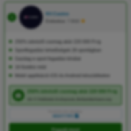
NV.Casino
Értékelése: 7.9/10
250% üdvözlő csomag akár 220 000 Ft-ig
Sportfogadási lehetőségek 28 sportágban
Gazdag e-sport fogadási kínálat
16 fizetési mód
Mobil applikáció iOS és Android készülékekre
250% üdvözlő csomag akár 220 000 Ft-ig
18+ F. Feltételek érvényesek, BeGambleAware.org
Promóciós kód másolása:
MIGHTYTIPS
Fogadj most