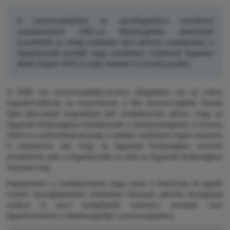
A szerencsejátékra és sportfogadásra vonatkozó
szabályozások 2001-es felülvizsgálata alkalmával
enyhítették az addig hatályban lévő adózási szabályokat: a
fogadóirodák profitját nagy mértékben csökkentő fogadási
illeték helyett 15%-os adót vetettek ki a bruttó profitra.
A 2005. évi szerencsejáték-törvény elfogadása óta az online
fogadóirodáknak és kaszinóknak a Brit Szerencsejáték Hivatal
által kibocsátott engedéllyel kell rendelkezniük ahhoz, hogy az
Egyesült Királyságban folytathassák a tevékenységüket. A törvény
2014-es módosításával pedig a külföldi székhelyű cégek számára
is kötelezővé vált, hogy az Egyesült Királyságban szerzett
jövedelmük után a fogadóirodák az adót az Egyesült Királyságban
fizessék meg.
Napjainkban a szabályozások nagy része a kiskorúak és egyéb
módon kiszolgáltatottak védelmére fókuszál, jelentős bírságokat
szabva ki azon szolgáltatók számára, amelyek nem
figyelmeztetnek a felelősségteljes szerencsejátékra.