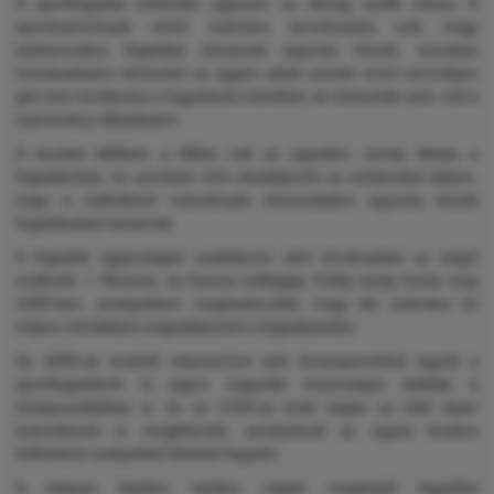
A sportfogadás története egészen az ókorig nyúlik vissza. A
sportesemények nézői számára természetes volt, hogy
kedvenceikre fogadást kössenek egymás között, azonban
évszázadokon keresztül az egyén adott szaván kívül semmilyen
gát nem korlátozta a fogadások mértékét, és biztosíték sem volt a
nyeremény kifizetésére.
A kezdeti időkben a Biblia volt az egyetlen, amely tiltotta a
fogadásokat, ez azonban nem akadályozta az embereket abban,
hogy a különböző események kimenetelére egymás között
fogadásokat kössenek.
A fogadók egyezségeit szabályozó első törvényeket az angol
uralkodó, I. Richárd, és francia kollégája, Fülöp király hozta meg
1190-ben, amelyekben meghatározták, hogy kik számára és
milyen mértékben engedélyezett a fogadáskötés.
Az 1600-as évektől népszerűvé váló lovassportokkal együtt a
sportfogadások is egyre nagyobb közönségre találtak a
középosztályban is, és az 1700-as évek végén az első olyan
bukmékerek is megjelentek, amelyeknél az egyes lovakra
különböző esélyekkel lehetett fogadni.
A helyzet kézben tartása végett megindult fogadási