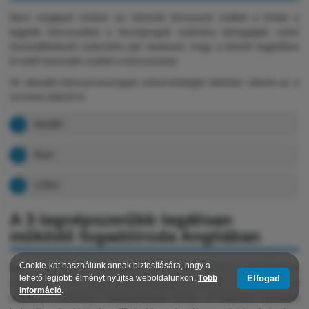
Nem meglepő módon az üdvözlő bónuszok mellett a britek a
legjobb bónuszaikat a focirajongók számára tartogatják, ezért
összeállítottunk számodra pár tanácsot, hogy a lehető legjobban
ki tudd használni ezeket a bónuszokat.
Az aktuális bónuszcsomagok sokszínűségét tekintve nálunk ez a
sorrend alakult ki:
Bet365
Bwin
LVBet
A 3 legnépszerűbb legálisan
működő fogadóiroda Angliában
Cookie-kat használunk annak biztosítására, hogy a
Mivel Angliában rendkívül szigorúan szabályozzák a bukmékerek
Elfogad
lehető legjobb élményt nyújtsa weboldalunkon.
Több
működését, nem igazán fogsz illegálisan működő brit operátorral
információ
.
találkozni internetes kalandozásaid során. A listánkon szereplő