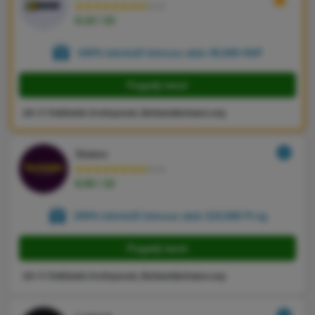
8.10 / 10
100% üdvözlő bónusz akár 40,000 HUF
Fogadj most
18+ F. Feltételek érvényesek, BeGambleAware.org
4
Slotoro
8.00 / 10
250% üdvözlő bónusz akár 210,000 Ft-ig
Fogadj most
18+ F. Feltételek érvényesek, BeGambleAware.org