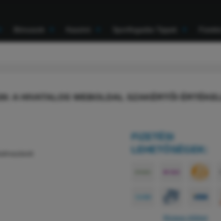
Bónuszok
Kaszinó
Sportfogadás Tippek
Fizeté
26: A HIVATALOS WEBOLDAL SZAKÉRTŐI ÉRTÉKE
FIZETÉSI
LEHETŐSÉGEK:
lkalmazások
Mutass többet