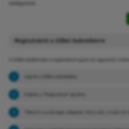
odafigyelned.
Regisztráció a 22Bet bukmékerre
A 22Bet platformján a regisztráció gyors és egyszerű. A köv
Lépj be a 22Bet weboldalára.
Kattints a "Regisztráció" gombra.
Töltsd ki a szükséges adatokat, mint a név, e-mail cím 