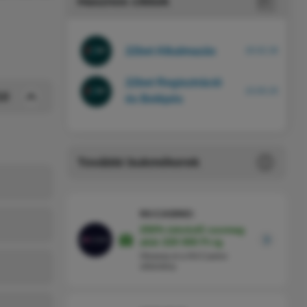
Hasznos cikkek
22bet Alkalmazás
20.02.26
22bet Regisztráció
23.05.25
10
és Belépés
További bukmékerek
NV.CASINO:
250% üdvözlő csomag
akár 220 000 Ft-ig
Olvassa el a NV.Casino
vélemény