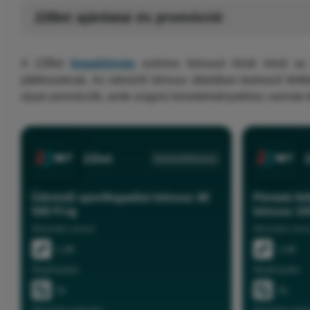
22Bet ajánlatai és promóciói
A 22Bet
fogadóiroda
számos bónuszt kínál mind az 
játékosoknak. Az üdvözlő bónusz általában kedvező felté
olyan promóciók, amik szigorú követelményekhez vannak k
22bet
#üdvözlőbónusz
Üdvözlő sportfogadási bónusz 48
Pénteki fel
500 Ft-ig
bónusz 100
Minimális szorzó
Minimális szor
1,40
1,40
Megforgatás
Megforgatás
5x
3x