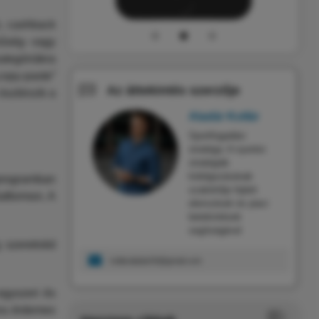
k, cashback
hűség- vagy
ategóriákra
copy-paste”
Az áttekintés szerzője
ösztönzik a
Aladár Kollár
Sportfogadási
stratéga: A nyerési
stratégiák
kidolgozásának
programban
szakértője fejlett
atformon. A
elemzések és piaci
betekintések
segítségével
g szeretnéd
kollaraladar93@gmail.com
egyszeri és
kra érdemes