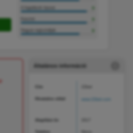
A fogadások típusai
9
Kaszinó
9
Hogyan regisztráljak
8
Általános információ
gy
Cím
22bet
Hivatalos oldal
www.22bet.com
Alapítási év
2017
Telefon
Nincs