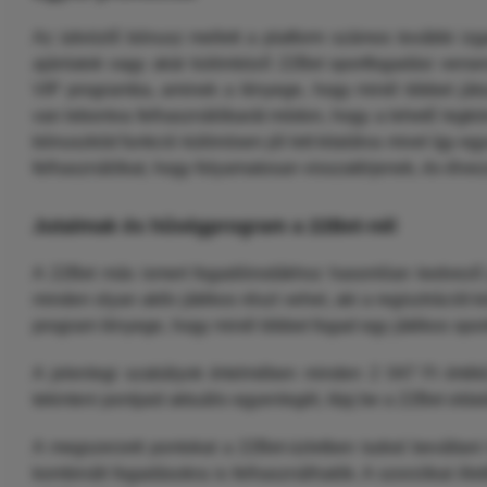
Az üdvözlő bónusz mellett a platform számos további izg
ajánlatok vagy akár különböző 22Bet sportfogadási vers
VIP programba, aminek a lényege, hogy minél többet játs
van lebontva felhasználóbarát módon, hogy a lehető legkö
bónuszkód funkció különösen jól lett kitalálva mivel így e
felhasználókat, hogy folyamatosan visszatérjenek, és élvez
Jutalmak és hűségprogram a 22Bet-nél
A 22Bet más ismert fogadóirodákhoz hasonlóan kedvező 
minden olyan aktív játékos részt vehet, aki a regisztráció
program lényege, hogy minél többet fogad egy játékos sport
A jelenlegi szabályok értelmében minden 2 047 Ft érték
tekinteni pontjaid aktuális egyenlegét, lépj be a 22Bet olda
A megszerzett pontokat a 22Bet-üzletben tudod beváltani
kombinált fogadásokra is felhasználhatók. A szorzókat il