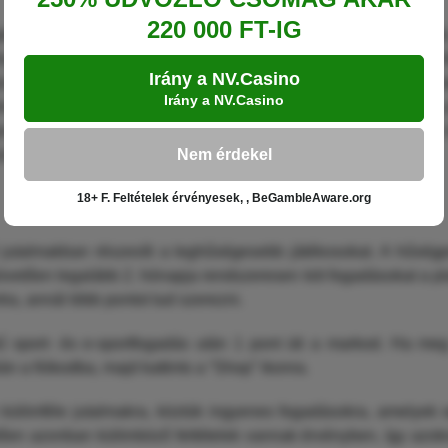
220 000 FT-IG
almas ajánlattal készül a játékosainak. Vannak heti promóció
enyek. A rendszeresen fogadó játékosoknak megéri belépni a 
Irány a NV.Casino
zol annál többet tudsz nyerni. A
22Bet bónuszok
szekciója k
Irány a NV.Casino
nnyebben lehessen megtalálni a legkedvezőbb ajánlatokat. A „
gyszerűen nem lehet hibázni a beváltás során.Ezek az ajánlatok 
Nem érdekel
zék az extra előnyöket.
18+ F. Feltételek érvényesek, , BeGambleAware.org
jutalmakban részesíti a leghűségesebb játékosokat. A hűség
t követően legalább 2. hónapja rendszeresen köt fogadásokat a pl
ra, annál több pontot tud szerezni.
ű sport- és e-sportfogadás után 1 pont üti a markod. Ha me
lán a fiókodba, majd kattints a “Shop” ikonra.
 különféle jutalmakra, köztük ingyenes fogadásokra, amelyek 
letően azonban különböző feltételek vannak érvényben, így azo