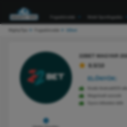
Fogadóirodák
Mobil Sportfogadás
MightyTips
Fogadóirodák
22bet
22BET MAGYAR 20
8.5/10
ELŐNYÖK:
Kiváló Android/iOS a
Megnövelt szorzók
Gyors kifizetési idők
Utolsó frissítés: