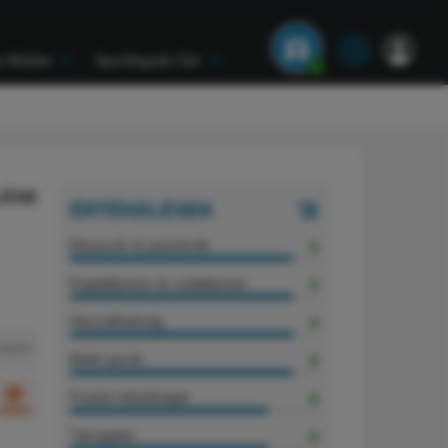
si Módok
Sportfogadó Suli
1
LÉSE
ÉRTÉKELÉSEK
Bónuszok és promóciók
9
Engedélyezés és szabályozás
9
Használhatóság
9
Mobil opciók
9
Fizetési lehetőségek
8
Támogatás
8