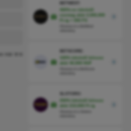
BETWEST:
400%-os üdvözlő
csomag akár 2,000,000
Ft-ig + 350 FS
Olvassa el a BetWest
vélemény
BETSCORE:
 már itt ki
100% üdvözlő bónusz
akár 40,000 HUF
Olvassa el a BetScore
vélemény
SLOTORO:
250% üdvözlő bónusz
akár 210,000 Ft-ig
Olvassa el a Slotoro
vélemény