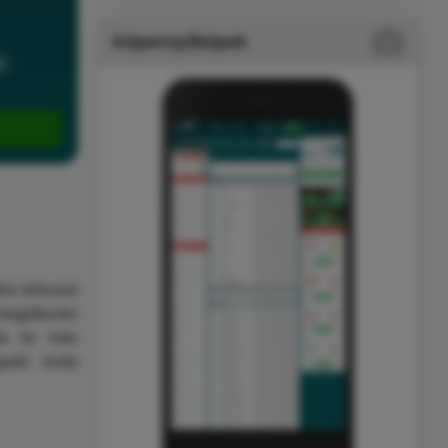
Képernyőképek
k
ési bónuszt
megjátszási
más és más
gadó iroda