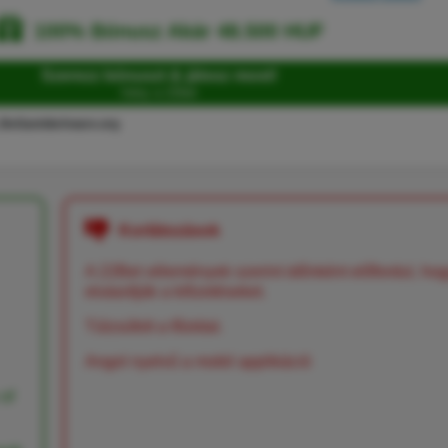
100% Bónusz Akár 48.500 HUF
Szerezz bónuszt & játssz most!
Irány a 22bet
k, BeGambleAware.org
Korlátozások
A 22Bet vélemények szerint időnként előfordul, ho
elutasítják a kifizetéseket.
Túlzsúfolt a főoldal.
Angol nyelvű a mobil applikáció
of