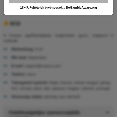
18+ F. Feltételek érvényesek, , BeGambleAware.org
Ügyfélszolgálat
8/10
A Cazeus ügyfélszolgálata megbízható, gyors, magyarul is
működik.
Elérhetőség:
0-24
Élő chat:
folyamatos
E-mail:
support@cazeus.com
Telefon:
nincs
Támogatott nyelvek:
Angol, francia, német, lengyel, görög,
finn, norvég, olasz, dán, spanyol, magyar, szlovén, portugál
Közösségi média:
jelenleg nem elérhető
Felelősségteljes szerencsejáték