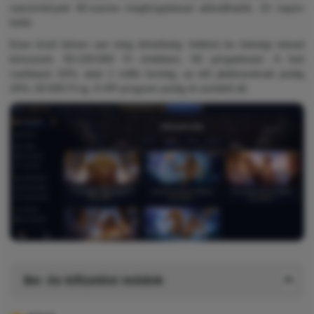
nyeremények 40-szeres megforgatással aktiválhatók, 10 napon
belül.
Ezen kívül bőven van még lehetőség: hétközi és hétvégi reload
bónuszok, 50-220 000 Ft értékben, 50 pörgetéssel. A heti
cashback 15%, akár 1 millió forintig, az élő játékosoknak pedig
25%, 60 000 Ft-ig. A VIP-program pedig öt szintből áll.
Be- és kifizetési módok