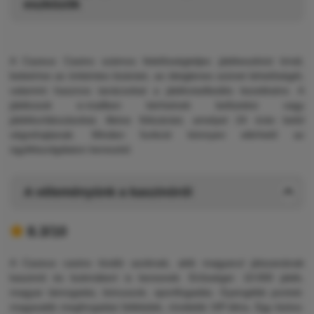
eszközök
A Cazeus Casino számos felelősségteljes játékeszközt kínál,
beleértve az önkéntes kizárást, az ideiglenes szünet lehetőségét,
valamint hasznos tanácsokat a játékviselkedés kezelésére. A
játékosok e-mailben kérhetnek befizetési vagy
játékkorlátozásokat, illetve fiókzárást, amelyet 24 órán belül
végrehajtanak. Minden funkció könnyen elérhető az
ügyfélszolgálaton keresztül.
A véleményünk a kaszinóról
8.3/10
A Cazeus casino kiváló azoknak, akik magyarul játszanának
kaszinót és bukmákert is keresnek. Erősségei: 10 000 játék,
magyar támogatás, bónuszok, sportfogadás. Gyengébb pontok:
magasabb megforgatási feltételek, rövidebb VIP-létra. Egy biztos: