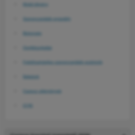
Mobil élmény
Szerencsejáték engedély
Biztonság
Ügyfélszolgálat
Felelősségteljes szerencsejáték eszközök
Ítéletünk
Cazeus vélemények
GYIK