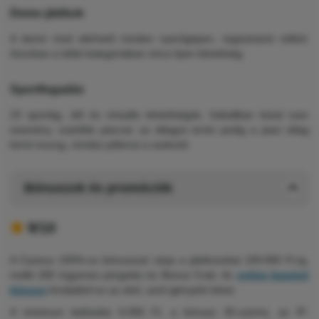
Demo játékok
A demó mód elérhető minden nyerőgépen, regisztráció nélkül.
Azonban a többi kategóriában nincs ilyen lehetőség.
Sportfogadás
23 sportág, élő és virtuális lehetőségek, futballban közel ezer
esemény, százféle piaccal, az átlagos árrés pedig a piaci átlag
körül mozog, mindez jellemzi a szekciót.
Bónuszok és promóciók
9/10
A Cazeus 100%-os bónusszal várja a játékosokat 150 000 Ft-ig,
mellé 200 ingyenes pörgetés és Bonus Crab. Az
online kaszinó
bónusz
kínálatból ez az első, amit igényelni lehet.
A minimum befizetés 6.000 Ft, a bónusz 35-szörös, az IP-