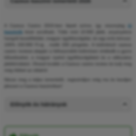
Cazeus kaszinó ismertető 2026
A Cazeus Casino 2024-ben lépett színre, így viszonylag
új
kaszinók
közé sorolható. Több mint 10 000 játék, anyanyelvre
hangolt kezelőfelület, magyar ügyfélszolgálat, és egy erős bónusz:
100% 150 000 Ft-ig , mellé 200 pörgetés. A különböző cazeus
casino reviews alapján a felhasználók különösen értékelik a gyors
kifizetéseket, a magyar nyelvű ügyfélszolgálatot és a változatos
játékkínálatot. Olvasd tovább a Cazeus casino review és tudj meg
még többet az oldalról.
Nézze meg a teljes ismertetőt, regisztráljon még ma és kezdjen
játszani a Cazeus kaszinóban!
Előnyök és hátrányok