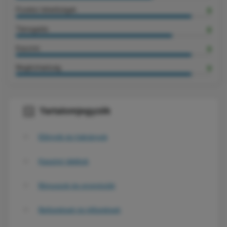
Fizetési lehetőségek
9
Támogatás
8
Kaszinó
9
Megbízhatóság
9
Tartalomjegyzék
Előnyök és hátrányok
Kaszinó játékok
Bónuszok és promóciók
Befizetések és kifizetések