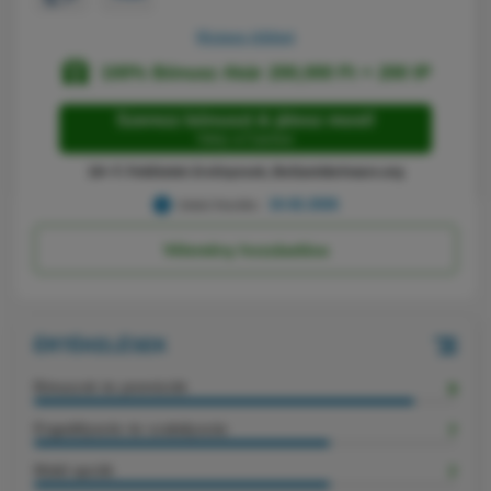
Mutass többet
100% Bónusz Akár 200,000 Ft + 200 IP
Szerezz bónuszt & játssz most!
Irány a Cazeus
18+ F. Feltételek érvényesek, BeGambleAware.org
10.02.2026
Utolsó frissítés:
Vélemény hozzáadása
ÉRTÉKELÉSEK
Bónuszok és promóciók
9
Engedélyezés és szabályozás
7
Mobil opciók
7