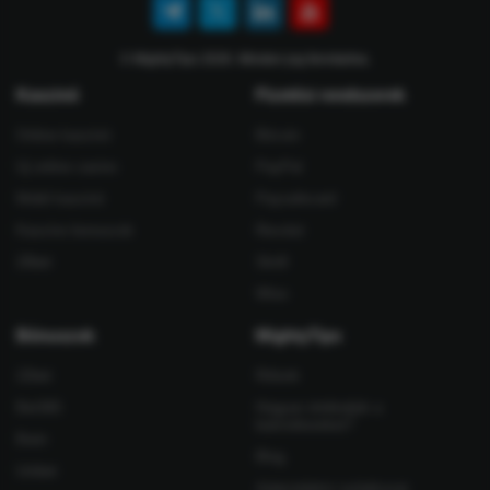
GOLISIMO:
100% üdvözlő bónusz akár 40,000 Ft-
ig
Olvassa el a Golisimo vélemény
FUNBET:
150% üdvözlő bónusz akár 120,000
Ft-ig
Olvassa el a FunBet vélemény
© MightyTips 2026. Minden jog fenntartva.