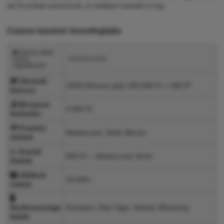
aki itt próbál szerencsét, jó eséllyel maradni is fog.
Cazeus kaszinó összefoglalás
🔐 Cazeus online
casino
PAGCOR (2024)
engedélyezés
🎁 Üdvözlő
100% Bónusz akár 200,000 Ft + 200 IP
bónusz
💰 Minimum
4.050 Ft
befizetés
💳 Fizetési
Mastercard, Skrill, Bitcoin
módok
📈 Asztali
500 Ft – néhány ezer forint
limitek
🎰 Játékok
10 000+
száma
🖥️
Szoftverszolgá
Evolution, Red Tiger, Nolimit, BGaming
ltatók