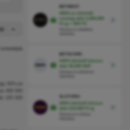
BETWEST:
400%-os üdvözlő
csomag akár 2,000,000
Ft-ig + 350 FS
10
Olvassa el a BetWest
vélemény
ismertetjük
BETSCORE:
100% üdvözlő bónusz
akár 40,000 HUF
Olvassa el a BetScore
vélemény
 egy 50%-os
max 400 000
SLOTORO:
ább 105 000
250% üdvözlő bónusz
akár 210,000 Ft-ig
Olvassa el a Slotoro
vélemény