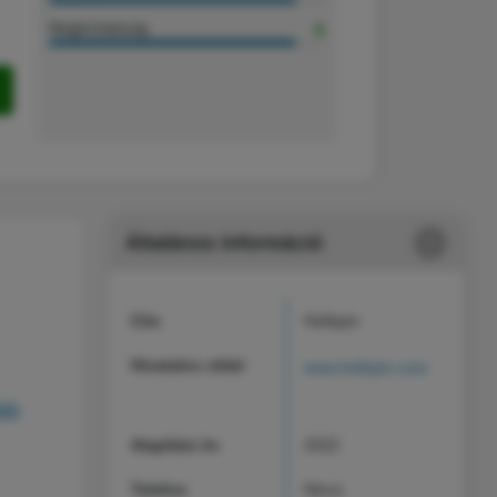
Megbízhatóság
9
Általános információ
Cím
Hellspin
Hivatalos oldal
www.hellspin.com
ték
Alapítási év
2022
Telefon
Nincs