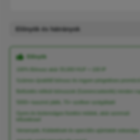
Előnyök és hátrányok
Előnyök
100% Bónusz akár 35,000 HUF + 100 IP
Számos újratöltő bónusz és ingyen pörgetéses promóci
Befizetés nélküli bónuszok (Szerencsekerék) minden n
5000+ kaszinó játék, 70+ szoftver szolgáltató
Gyors és biztonságos fizetési módok, akár azonnali
kifizetéssel
Versenyek, Küldetések és speciális ajánlatok sokasága