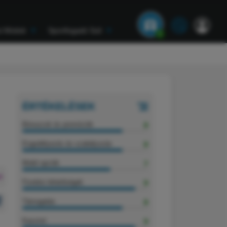
si Módok
Sportfogadó Suli
1
ÉRTÉKELÉSEK
Bónuszok és promóciók
8
Engedélyezés és szabályozás
8
Mobil opciók
7
Fizetési lehetőségek
9
Támogatás
8
Kaszinó
9