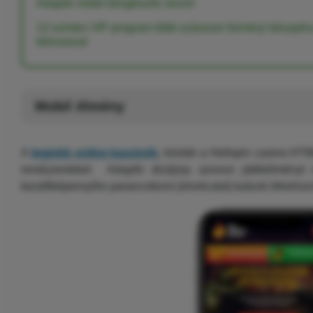
Adaptív mobil böngészős verzió
12-szintes VIP program több százezer forintnyi készpén
bónusszal
Mobil élmény
A
legjobb online kaszinók
, köztük a Hellspin casino HT
rendszerekkel. Adaptív dizájnja azonos játékélményt 
kezdőképernyőre parancsikont (shortcutot) tudunk létrehozni