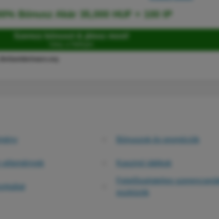
00% Bónusz Akár 35,000 HUF + 100 IP
Szerezz bónuszt & játssz most!
Irány a Hellspin
k, BeGambleAware.org
lmény
Bónuszok és promóciók
n vélemények
Kaszinó játékok
Felelősségteljes szerencsejá
olgálat
eszközök