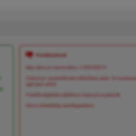
Korlátozások
Max bónusz nyeremény: 3 500 000 Ft
ó
A bónusz nyeremények elbírálása akár 14 munkana
igénybe vehet
ap
Felelősségteljes játékhoz hiányzó eszközök
Nincs lehetőség sportfogadásra