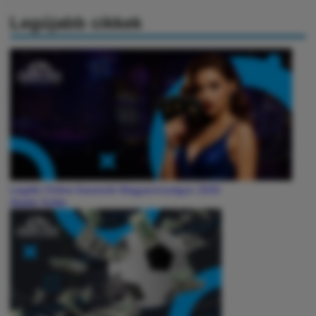
Legújabb cikkek
Legális Online Kaszinók Magyarországon 2026
Aladár Kollár