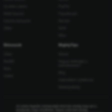
Uj online casino
PayPal
Mobil kaszinó
Paysafecard
Kaszino bonuszok
Revolut
20bet
Skrill
Wise
Bónuszok
MightyTips
22bet
Rólunk
Bet365
Hogyan értékeljük a
bukmékereket?
Bwin
Blog
Unibet
Adatvédelmi nyilatkozat
Webhelytérkép
Az online fogadás szórakoztató lehet bár mindig meg van a
kockázata, hogy veszíthetsz. Éppen ezért kell mindig