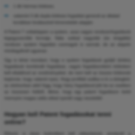
1 db hármas kötéses;
valamint 3 db dupla kötéses fogadást generál az általad
korábban kiválasztott kimenetelek alapján.
A Patent 7 voltaképpen a system, azaz vagyis rendszerfogadások
legegyszerűbb formája. Nála sokkal nagyobb (és drágább)
rendszer system fogadási csomagok is vannak, de az alapelv
mindegyiknél ugyanaz.
Úgy is lehet mondani, hogy a system fogadások gyűjtő (kötés)
fogadások kombinált fogadásai, vagyis fogadásonként kötésben
kell eltalálnod az eredményeket, de nem kell az összes kötésnek
bejönnie, hogy valamit nyerj. Hogy profittál szállsz-e ki a dologból,
az elsősorban attól függ, hogy hány fogadásod jött be ez esetben
az összesen hétből, illetve, hogy egy patent fogadáson belül
mennyire magas odds-okkal nyertél vagy vesztettél.
Hogyan kell Patent fogadásokat tenni
online?
Először is olyan bukmékert kell választanod, amelynél a