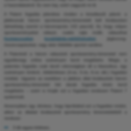
a használatukról. Ez nem baj, ezért vagyunk mi itt.
A Patent fogadás jelentése röviden a következőt jelenti: a
játékosnak három sportesemény-kimenetelt kell kiválasztani
(lehetőség szerint a háromopciós 1X2 piacról). Az, hogy milyen
sporteseményeket választ, csakis rajta múlik; választhat
focimeccseket
,
kosárlabda-mérkőzéseket
, jégkorong-
összecsapásokat, vagy akár többféle sportot variálva.
A Patentnél a három választott sportesemény-kimenetel nem
egyetlenegy online szelvényen kerül megtételre. Mégis, a
patentes fogadás csak távoli rokonságban áll a klasszikus, egy
szelvényen történő, többkötéses (4-es, 5-ös, 6-os stb.) fogadási
móddal. Ugyanis az esetében a játékos által kiválasztott három
sportesemény-kimenetel hét darab fogadás révén kerül
megtételre – ezért is hívják ezt a fogadási rendszert Patent 7
systemnek.
Amennyiben úgy döntesz, hogy kipróbálod ezt a fogadási módot,
akkor az általad kiválasztott sportesemény kimenetelekből a
rendszer:
3 db egyes kötéses;