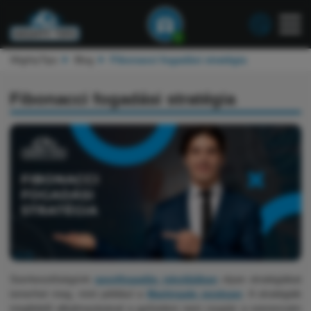
1
MightyTips
Blog
Fibonacci fogadási stratégia
Fibonacci fogadási stratégia
Szerkesztőségünk
sportfogadás iskolájában
olyan stratégiákat
ismerhet meg, mint például a
Martingale rendszer
. A stratégiák
megfelelő alkalmazásával a győzelem nem csupán a szerencsén