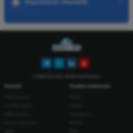
Regisztrációs Útmutatók
© MightyTips 2026. Minden jog fenntartva.
Kaszinó
Fizetési rendszerek
Online kaszinó
Bitcoin
Uj online casino
PayPal
Mobil kaszinó
Paysafecard
Kaszino bonuszok
Revolut
20bet
Skrill