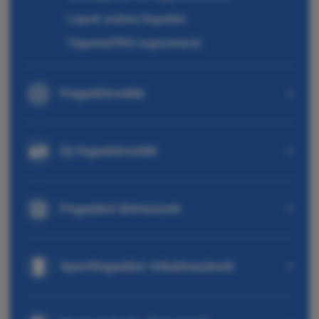
Lapok száma fogadás
TippmixPRO regisztráció
Fogadóirodák
Új fogadóirodák
Fogadási Bónuszok
Sportfogadási Alkalmazások