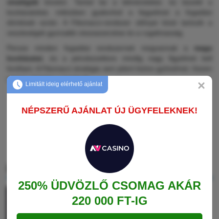
stratégiát
követni. Tartsd be a tétméreteket, és kezeld a
kockázatokat, miközben gyakorlod a fegyelmet a fogadási
döntések során. A Fibonacci-rendszer előnyei közé tartozik a
veszteségek gyorsabb visszaszerzése és a rugalmasság.
Persze minden fogadási rendszernek megvannak a
maga
kockázatai
, és a pénzkezelésre mindig nagy figyelmet kell
fordítani. A Fibonacci stratégia sem jelent biztos győzelmet, hiszen
sosem végtelen a bankroll.
Limitált ideig elérhető ajánlat
Megosztás:
NÉPSZERŰ AJÁNLAT ÚJ ÜGYFELEKNEK!
Aladár Kollár
16.07.2025
Legújabb cikkek
250% ÜDVÖZLŐ CSOMAG AKÁR
220 000 FT-IG