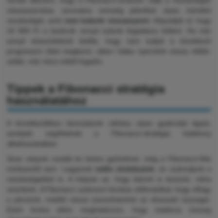
visszaszerzése, sorozatos vereség jelenthet olyan mértékű
veszteséget, amit
nem tudunk visszanyerni
. Képzeljük el, hogy
10 000 Ft a bankroll, ennyit tudunk fogadásra költeni. Ha már
annyit elveszítettünk belőle, hogy nem tudjuk a következő
progresszív tétet megtenni, akkor hiába nyernénk vissza előbb-
utóbb, már nincs miből fogadni.
Tippek a Fibonacci stratégia
használatához
A következőkben bemutatunk néhány olyan gyakrolati tippet,
amelyek segíthetnek a Fibonacci-stratégia hatékony
alkalmazásában.
Sose várjunk csodát és biztos győzelmet, még a Fibonacci-féle
módszertől sem. Legyenek
reális elvárásaink
, és számoljunk a
veszteségekkel is. A helyzet az, hogy bármit is teszünk, néha
veszítünk. A Fibonacci számsort követve előfordulhat, hogy elfogy
a pénzünk, mielőtt vissza szerezhetnénk az elveszett összeget.
Ezért fontos előre meghatározni, hogy mekkora összeg