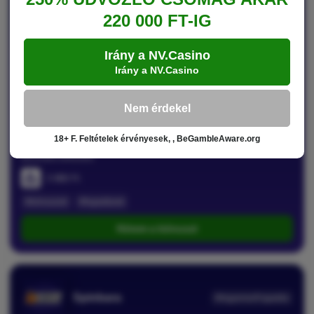
220 000 FT-IG
Spinbara
#fogadások
Irány a NV.Casino
VIP program előnyök
Irány a NV.Casino
Feltételek
Személyes VIP menedzser, magasabb kifizetési limitek,
exkluzív ajánlatok
Nem érdekel
Megforgatás
0x
18+ F. Feltételek érvényesek, , BeGambleAware.org
Minimális befizetés
3 880 Ft
#bónuszok
#fogadások
Kérem a bónuszt
Spinbara
#IngyenesFogadás