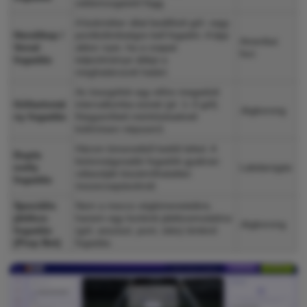
oddsmozgástól függ.
A bukméker által beállított gól- vagy
Hendikep /
pontkülönbségre kell fogadni. A tipp
Amerikai
Vonal
akkor nyer, ha a csapat
foci
fogadás
teljesítménye átlépi a
meghatározott határt.
Az összgólok egy előre megadott
Góltartomá
intervallumba esnek (pl. 1–3 gól).
Jégkorong
ny fogadás
Kiegyenlített mérkőzéseknél
különösen népszerű.
Három kimenetből kettőt lefed. A
Dupla
biztonságosabb fogadók gyakran
esély
Labdarúgás
választják kiszámíthatatlan
fogadás
összecsapásoknál.
Speciális
Nem a meccs végkimenetelére,
játékos
hanem egy konkrét játékosmutatóra
Jégkorong
fogadás
(gól, assziszt, pont, ütés) történő
(Prop Bet)
fogadás.