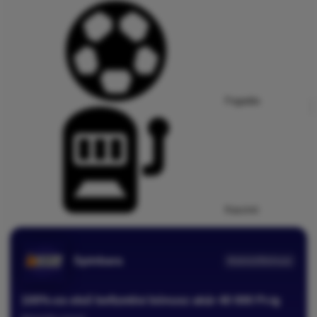
Fogadás
Kaszinó
Spinbara
#üdvözlőbónusz
100%-os első befizetési bónusz akár 40 000 Ft-ig