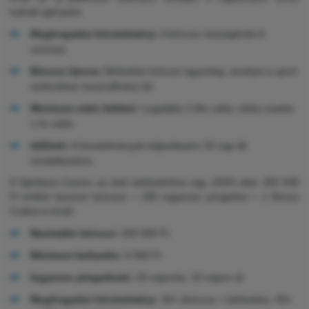
tudnak igényelni.
Megforgatási követelmény:
A bónusz összegének 6-
szorosa.
Bónusz típusa:
Befizetési bónusz egyenleg, amelyet a sport
szekcióban használhatsz fel.
Minimum odds feltétel:
Legalább 2.00x odds, kötés esetén
1.5x odds.
Időlimit:
A követelmények teljesítésére 30 nap áll
rendelkezésre.
A Spinbara Casino az első befizetéshez egy 100% akár 200 000
Ft értékű kaszinó bónuszt + 200 ingyenes pörgetést + 1 Bonus
Crabot is kínál.
Maximális bónusz:
200 000 Ft
Minimum befizetés:
6 000 Ft
Ingyenes pörgetések:
20 naponta, 10 napon át
Megforgatási követelmény:
35× (bónusz + befizetés), 40×