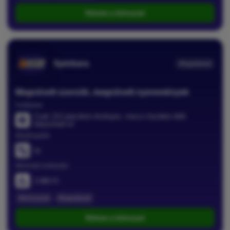
Kérem a bónuszt
Spinbara
#fogadások
Megnövelt szorzók, megnövelt nyeremények
Feltételek
Csak 1X2 piacokon érvényes, meccs kezdete előtt
helyezhető el
Megforgatás
0x
Minimális befizetés
3 880 Ft
#bónuszok
#fogadások
Kérem a bónuszt