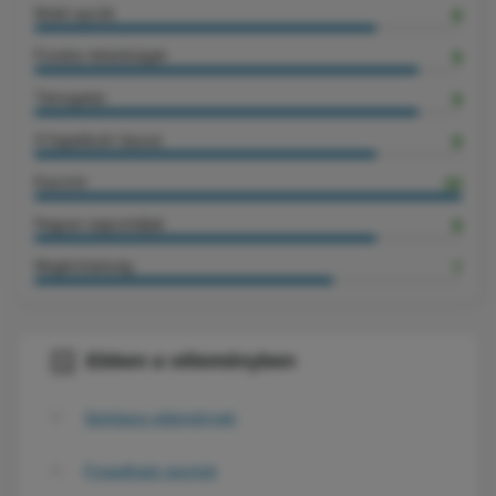
Mobil opciók
8
Fizetési lehetőségek
9
Támogatás
9
A fogadások típusai
8
Kaszinó
10
Hogyan regisztráljak
8
Megbízhatóság
7
Ebben a véleményben
Spinbara vélemények
Fogadható sportok