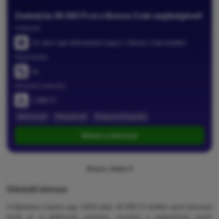
Zsebelj be 90 000 Ft-ot a Bonus Crab segítségével!
Feltételek
Az első napi befizetésért kapsz 1 Bonus Crab kreditet
Megforgatás
0x
Minimális befizetés
3 880 Ft
#bónuszok
#fogadások
#IngyenesFogadás
Kérem a bónuszt
Mutass többet 9
Üdvözlő bónusz
A Spinbara Casino egy 100% akár 40 000 Ft értékű sport bónuszt
kínál az új játékosok számára, amelyet a regisztráció során