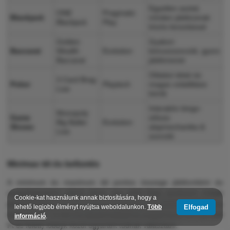
Egyetlen asztal,
ONE
Pragmatic
Blackjack
minden játékosnak
Blackjack
Play
közös leosztással
Golden
Gyakori
Baccarat
Wealth
Evolution
bónuszszorzók, gyors
Baccarat
játékmenet
Oldalsó tétek és
3 Card Brag
Poker
Playtech
magas volatilitású
Live
körök
Interaktív bingo-
Monopoly
Game
stílusú
Big Baller
Evolution
Shows
alapmechanika &
Live
szorzók
Min/max tét és befizetés
A minimum és maximum tét pontos összege játékonként és
szolgáltatónként eltérő lehet, így attól függ pontosan melyik
Cookie-kat használunk annak biztosítására, hogy a
játékkal játszol. Az élő kaszinó szekcióban a játékosok alacsony
Elfogad
lehető legjobb élményt nyújtsa weboldalunkon.
Több
tétes (2 000 - 5 000 Ft) alkalmi lobbyk és magas tétes VIP (50 000
információ
.
Ft és felett) lobbyk közül egyaránt tudnak választani.