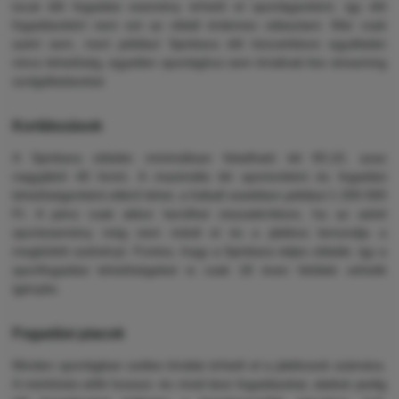
tucat élő fogadási esemény érhető el sportáganként, így élő
fogadásokért nem ezt az oldalt érdemes választani. Már csak
azért sem, mert például Spinbara élő közvetítésre egyáltalán
nincs lehetőség, egyetlen sportághoz sem kínálnak live streaming
szolgáltatásokat.
Korlátozások
A Spinbara oldalán minimálisan feladható tét €0,10, azaz
nagyjából 40 forint. A maximális tét sportonként és fogadási
lehetőségenként eltérő lehet, a futball esetében például 1 200 000
Ft. A pénz csak akkor kerülhet visszatérítésre, ha az adott
sportesemény még nem indult el és a játékos lemondja a
megkötött szelvényt. Fontos, hogy a Spinbara teljes oldalát, így a
sportfogadási lehetőségeket is csak 18 éven felüliek vehetik
igénybe.
Fogadási piacok
Minden sportágban széles kínálat érhető el a játékosok számára.
A mérkőzés előtt hosszú- és rövid távú fogadásokat, alattuk pedig