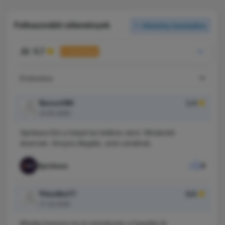
Felhasználói vélemények
+
Vélemény hozzáadása
Jó
5.7
3 vélemények
Értékelése
BenceV88
1.4
14.04.2026
Spinbara Ezt a helyet be kellene zárni. Mindenkit
átvernek. Annyira illegális, amit csinálnak.
Spinbara
0
PéterBet77
8.6
17.10.2025
Mindig hasznos és jó szórakozás a fogadás itt