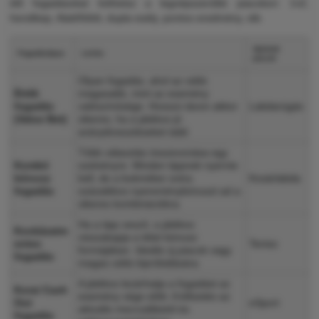
élő fogadásokat köthetsz a legnépszerűbb piacokon: 1ч2,
hendikep, Alatt/fölött, dupla esély, pontos eredmény, stb.
Ajánlott
Fogadástípus
Leírás
piacok
Olyan fogadás, ahol az odds
Érték
magasabb, mint az esemény
fogadás
valószínűsége. Hosszú távon akkor
Labdarúgás
(Value Bet)
sikeres, ha a játékos jó
aránytévesztéseket talál.
Több választás összevonása egy
Kombó
szelvényre. Minden tippnek nyernie
bónusz
kell, de a bukméker extra
Kosárlabda
fogadás
százalékos nyereménybónuszt ad a
sikeres kombinációkra.
Ha a tipp veszít, a játékos
Kockázatm
visszakapja a tétet bónusz
entes
Tenisz
formájában. Ideális új piacok vagy
fogadás
magas odds kipróbálására.
A játékos lezárhatja a fogadást az
Korai Cash
esemény vége előtt. A kifizetés az
Out
eSport
aktuális meccsállástól és
fogadás