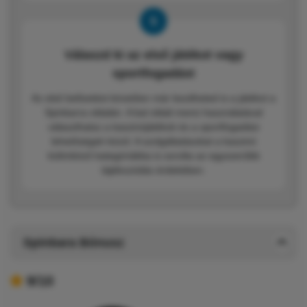
Válaszd ki az első játékot vagy
sportfogadást
Az első befizetést követően már kezdheted is a játékot a
Spinbarra oldalán. A bal oldali menü használatával
választhatsz a kaszinójátékok és a sportfogadási
lehetőségek közül. A szolgáltatásokat a kaszinó
különböző kategóriákba is sorolta az egyszerűbb
tájékozódás érdekében.
Spinbara Bónusz
9/10