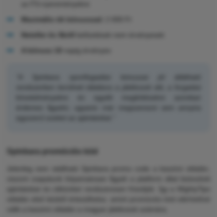
az FS-nyereményekre
Maximális tét bónusszal:
2 000 Ft
Neteller és Skrill
befizetések nem érvényesek
A bónusz 10
napig érvényes
A Spinbara sportfogadási bónuszai jól átlátható
rendszerben kerülnek tálalásra a játékosok elé, a forgatási
követelményekre és egyéb megkötésekre azonban
érdemes figyelni, ugyanis már megszerezni sem annyira
egyszerű ezeket az ajánlatokat.
Spinbara promóciós kód
Jelenleg nem található Spinbara promo code a kaszinó oldalán,
viszont csapatunk folyamatosan figyeli a platform által biztosított
ajánlatokat és cikkünket rendszeresen frissítjük. Így a MightyTips
oldalán első kézből értesülhetsz, amint promóciós kód elérhetővé
válik a kaszinó oldalán a magyar játékosok számára.