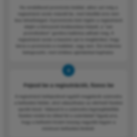
Ha rendelkezel promóciós kóddal, akkor azt még a
regisztráció során másold be, mert később erre nem
lesz lehetőséged. A promóciós kód rögtön a regisztráció
elején a bónuszok kiválasztása helyett, a “van
promókódom” gombra kattintva adható meg. A
regisztráció során a kaszinó azt is megkérdezi, hogy
kérsz-e promóciós e-maileket, vagy sem. Ezt érdemes
bekapcsolni, mert értékes ajánlatokat kaphatsz.
Fejezd be a regisztrációt, fizess be
A regisztráció befejeztével egyből megjelenik számodra
a befizetési felület, ahol választhatsz az elérhető fizetési
opciók közül. Válaszd ki a számodra legmegfelelőbb
fizetési módot és töltsd fel a számládat! Ügyelj arra,
hogy a befizetni kívánt összeg nagyobb legyen a
minimum befizetési limitnél.