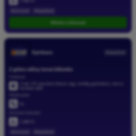
3 880 Ft
#bónuszok
#fogadások
Kérem a bónuszt
Spinbara
#fogadások
2 gólos előny korai kifizetés
Feltételek
Csak 1X2 piacokon (hazai vagy vendég győzelem), meccs
kezdete előtt
Megforgatás
0x
Minimális befizetés
3 880 Ft
#bónuszok
#fogadások