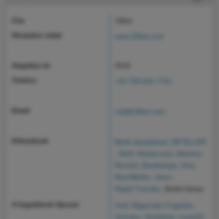
Cím
18bet
Hivatalos oldal
www.18bet.com
Alapítási év
2010
Telefon
+44 750 616 7701
Email
csd@18bet.com
Kifizetések
Banki átutalással
,
NETELLER
,
Skrill
,
Mastercard
,
Maestro
,
Revolut
,
Bankkártya
,
Visa
,
MuchBetter
,
Jeton
,
Rapid Transfer
, Betéti kártya
A fogadások típusai
Golf
,
Átigazolás Fogadás
,
Snooker
,
Kézilabda
,
motoGP
,