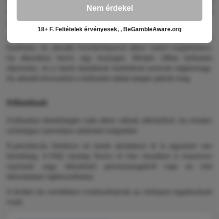
Regisztráció, majd bejelentkezés után megtekintheted a
Nem érdekel
Magyarországon elérhető befizetési lehetőségeket, ha a Deposit
gombra kattintasz.
18+ F. Feltételek érvényesek, , BeGambleAware.org
A legtöbb esetben sajnos csak dollárban, euróban vagy fontban
fizethetsz. Az aktuális forintárfolyamot akkor tudod megtekinteni,
ha elkezdesz beírni egy összeget. Minden 18bet befizetés
díjmentes, és a banki átutalások kivételével azonnal végbemegy.
Az aktivált bónuszkód a befizetési ablak tetején jelenik meg.
Kifizetések
A kifizetési lehetőségek csak akkor válnak elérhetővé, ha minden
szükséges személyes adatodat megadtad.
E-pénztárcás fizetésre és banki átutalásra itt is egyaránt van
lehetőség. A FAQ részleg Terms of Use részében a maximum
nyerhető vagy kifizethető pénzösszegekről napi és heti
lebontásban tájékozódhatsz.
A limitek kis mértékben módosulhatnak az árfolyam-ingadozások
miatt.