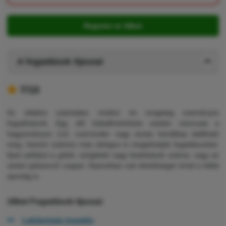
Register at 18bet
A fogadások típusai
7/10
Az oldalon számtalan módon és rengeteg eseményre
fogadhatunk. Egy élő futballmérkőzés esetén nemcsak a
hagyományos 1x2, over/under vagy ázsiai hendikep található
meg, hanem számos más dologra is megtehetjük fogadásunkat.
Ilyen például a gólok, szögletek vagy bedobások száma, vagy az
utolsó gólszerző csapat. Hasonlóan sok lehetőséget kínál a többi
sportág is.
18bet Fogadások típusai:
Labdarúgás fogadás