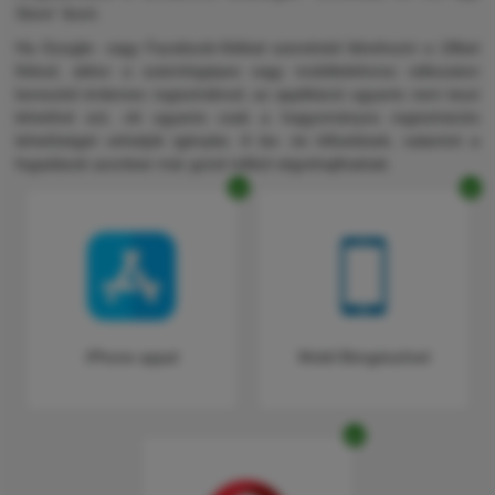
Store” ikont.
Ha Google- vagy Facebook-fiókkal szeretnéd létrehozni a 18bet
fiókod, akkor a számítógépes vagy mobiltelefonos változaton
keresztül érdemes regisztrálnod; az applikáció ugyanis nem teszi
lehetővé ezt, ott ugyanis csak a hagyományos regisztrációs
lehetőséget vehetjük igénybe. A be- és kifizetések, valamint a
fogadások azonban már gond nélkül végrehajthatóak.
iPhone appal
Mobil Böngészővel