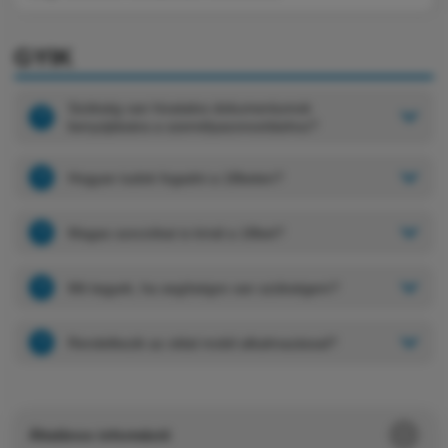
GYIK
Szükség van hivatalos dokumentumok
?
benyújtására a személyazonosításhoz?
?
Hogyan tudok fogadni a 18beten?
?
Magas szorzókat is kínál a 18bet?
?
Mit tegyek, ha segítségre van szükségem?
?
Rendelkezik az oldal mobil alkalmazással?
Általános információ