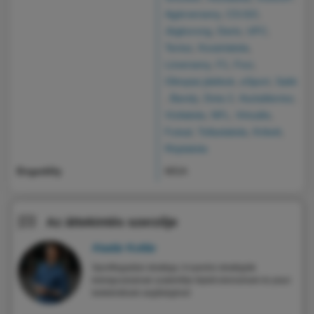
Agárverseny
,
CS:GO
,
Jégkorong
,
Darts
,
UFC
,
Tenisz
,
Kosárlabda
,
Lóverseny
,
F1
,
Foci
,
Olimpiai játékok
,
eSport
,
Sakk
,
Bandy
,
Dota 2
,
Asztalitenisz
,
Vízilabda
,
NFL
,
Virtuális
,
Futsal
,
Tollaslabda
,
Krikett
,
Röplabda
Engedély
MGA
Az áttekintés szerzője
Aladár Kollár
Sportfogadási stratéga: A nyerési stratégiák
kidolgozásának szakértője fejlett elemzések és piaci
betekintések segítségével