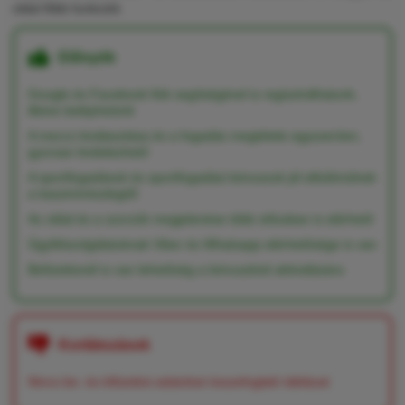
oldal főbb funkcióit.
Előnyök
Google és Facebook fiók segítségével is regisztrálhatunk,
illetve beléphetünk
A meccs kiválasztása és a fogadás megtétele egyszerűen,
gyorsan kivitelezhető
A sportfogadások és sportfogadási bónuszok jól elkülönülnek
a kaszinórészlegtől
Az oldal és a szorzók megjelenése több stílusban is elérhető
Ügyfélszolgálatuknak Viber és Whatsapp elérhetősége is van
Befizetésnél is van lehetőség a bónuszkód aktiválására
Korlátozások
Nincs be- és kifizetési adatokat összefoglaló táblázat