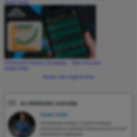
Aladár Kollár
A Párosított Fogadás Stratégiája - Teljes Útmutató
Aladár Kollár
Minden cikk megjelenítése
Az áttekintés szerzője
Aladár Kollár
Sportfogadási stratéga: A nyerési stratégiák
kidolgozásának szakértője fejlett elemzések és piaci
betekintések segítségével