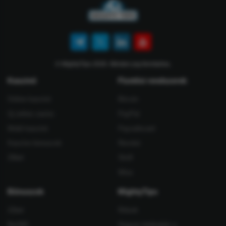
© MightyTips 2026. Minden jog fenntartva.
Kaszinó
Fizetési rendszerek
Online kaszinó
Bitcoin
Uj online casino
PayPal
Mobil kaszinó
Paysafecard
Kaszino bonuszok
Revolut
20bet
Skrill
Wise
Bónuszok
MightyTips
22bet
Rólunk
Bet365
Hogyan értékeljük a