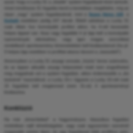
azzal, hogy a Lucky 31 a „kisebb” system fogadások közé tartozik,
mivel mindössze 31 fogadás kerül a keretében megtételre, míg az
olyan „nagy” system fogadásoknál, mint a
Super Heinz 120
, a
Goliath
esetében pedig 247 darab. Ebből adódóan a Lucky 31
csak ritkán hoz komolyabb profitot akkor, ha 4-nél kevesebb
helyes tipped van. Azaz vagy legalább 4 jó tipp kell a komolyabb
nyeremények eléréséhez, vagy igen magas szorzókkal
rendelkező sportesemény kimeneteleket kell kiválasztanod (ha pl.
3 helyes tipp esetében is profittal akarsz távozni a „kasszától”).
Amennyiben a Lucky 31 anyagi vonzata „húzós” lenne számodra,
és az éppen aktuális anyagi helyezeted miatt nem engedheted
meg magadnak ezt a system fogadást, akkor érdemesebb a „kis
testvérét” használnod, a Lucky 15-t. Ugyanis a Lucky 15-nél csak
15 fogadást kell megtenned (nem 31-et) 4 sporteseményt
kiválasztva.
Konklúzió
Ha már „kimerítetted” a hagyományos, klasszikus fogadási
módokban rejlő lehetőségeket, vagy csak egyszerűen szeretnél
magasabb szintre lépni, és egy fogadással több profithoz jutni,