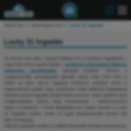
1
MightyTips
Sportfogadó suli
Lucky 31 fogadás
Lucky 31 fogadás
Az elmúlt évek alatt, hazánk határain túl a rendszer fogadások –
vagy más néven system betek –
rendkívül népszerűvé váltak az
internetes sportfogadás
rajongók körében. Viszont a
magyarországi sportfogadók jelentős része még nem csak is
hallott az ilyen típusú fogadási módokról, amelyek révén a
hagyományos gyűjtő (egy szelvényes több kötéses) fogadással
szemben jóval nagyobb profitot lehet szerezni. Jelen cikkünk azon
megfontolásból íródott, hogy olvasóinknak – értelemszerűen
téged is beleértve – minél átfogóbban be tudjuk mutatni a Lucky
31 fogadási módot, amely az egyik legnépszerűbb system bet
fajta manapság.
Cikkünk egyebek mellett az alábbi fontosabb témákat tartalmazza: